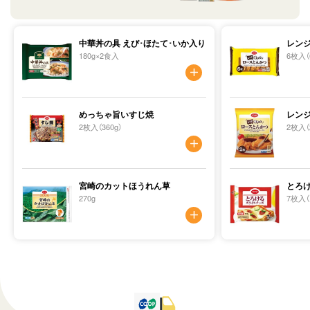
中華丼の具 えび･ほたて･いか入り
レン
180g×2食入
6枚入（
めっちゃ旨いすじ焼
レン
2枚入（360g）
2枚入（
宮崎のカットほうれん草
とろ
270g
7枚入（