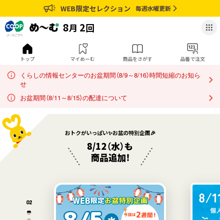
コ
め
WEB限定セレクション
毎週水曜更新
ー
ー
プ
む
8
2
月
回
こ
の
う
品
べ
番
トップ
マイめーむ
商品をさがす
品番で注文
ネ
入
くらしの情報センターのお盆期間（8/9～8/16）時間短縮のお知ら
ッ
力
せ
ト
注
の
文
お盆期間（8/11～8/15）の配達について
音
ペ
声
ー
読
ジ
おトクがいっぱい✨
お盆の特別企画🎉
み
へ
8/12（水）も
上
商品追加!
げ
ソ
フ
ト
対
02
応