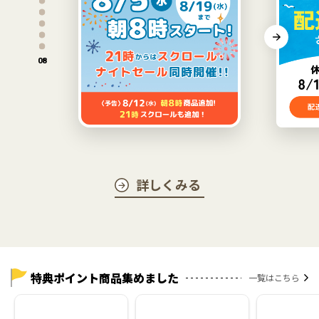
ペ
ー
ジ
へ
08
詳しくみる
特典ポイント商品集めました
一覧はこちら