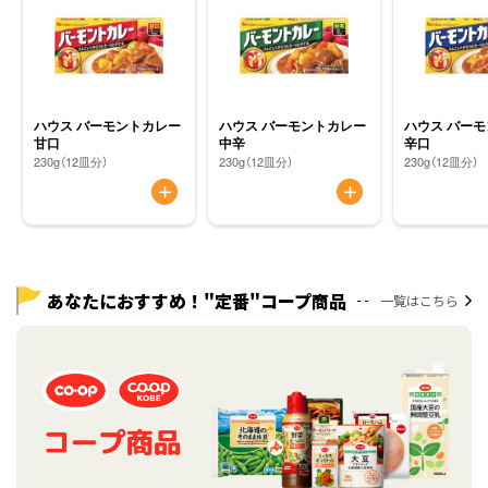
ハウス バーモントカレー
ハウス バーモントカレー
ハウス バー
甘口
中辛
辛口
230g（12皿分）
230g（12皿分）
230g（12皿分）
あなたにおすすめ！"定番"コープ商品
一覧はこちら